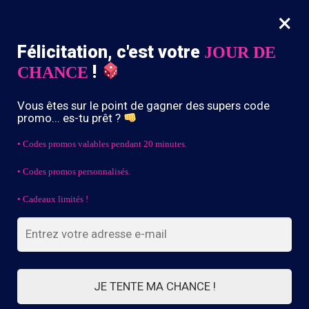
×
MENU
0
Félicitation, c'est votre
JOUR DE
-10% dès 39,90€ d’achat avec le code “DRIP10”
!
CHANCE
Accueil
/
CAGOULE BLEU
Vous êtes sur le point de gagner des supers code
CAGOULE BLEU
promo... es-tu prêt ?
• Codes promos valables pendant 20 minutes.
• Codes promos personnalisés.
FILTRES
• Cadeaux limités !
12 résultats affichés
JE TENTE MA CHANCE !