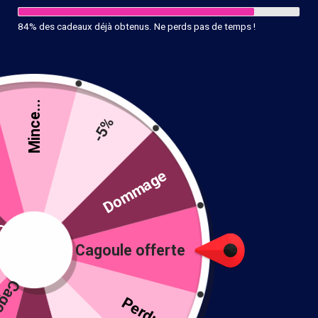
84% des cadeaux déjà obtenus. Ne perds pas de temps !
Mince...
Cagoule intégrale moto
Cagoule jaune moto
-5%
12.90
€
12.90
€
Ajouter au panier
Ajouter au panier
té
Dommage
Cagoule offerte
!
Perdu !