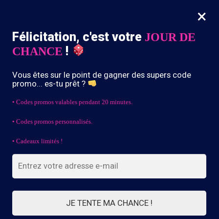
×
MENU
0
Félicitation, c'est votre
JOUR DE
-10% dès 39,90€ d’achat avec le code “DRIP10”
!
CHANCE
Accueil
/
CAGOULE MOTO
/
Page 2
Vous êtes sur le point de gagner des supers code
CAGOULE MOTO
promo... es-tu prêt ?
• Codes promos valables pendant 20 minutes.
• Codes promos personnalisés.
FILTRES
• Cadeaux limités !
Affichage de 22–42 sur 69 résultats
1
2
3
4
JE TENTE MA CHANCE !