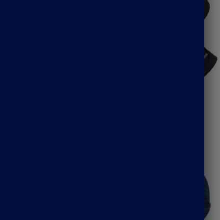
mmando kaki
Cagoule cycliste
22.90
€