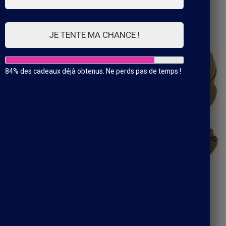
Affichage de 1–21 sur 41 résultats
JE TENTE MA CHANCE !
84% des cadeaux déjà obtenus. Ne perds pas de temps !
cagoule
Cagoule adulte marron
14.90
€