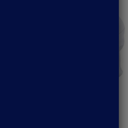
aclava vélo
Cagoule blanche 1 trou
14.90
€