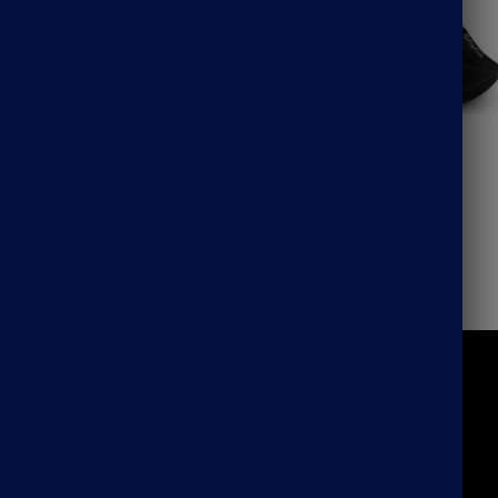
id vélo
Cagoule hiver casquette
33.90
€
Affichage de 1–21 sur 41 résultats
COLLECTIONS
INFORMATIONS
Mon Compte
OULE HOMME
Suivre ma commande
ACLAVA
Blog
OULE FEMME