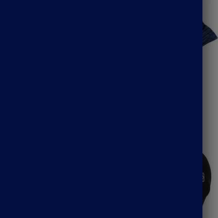
cliste homme
Cagoule cycliste polaire
23.90
€