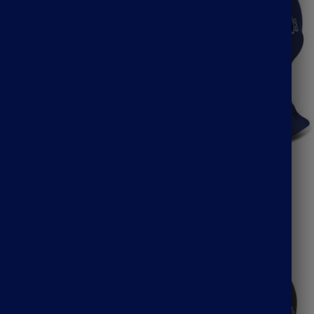
quette noire
Cagoule casquette visière
35.90
€