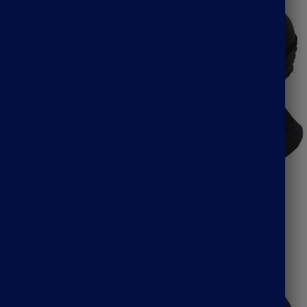
he cou grise
Cagoule casquette
27.90
€