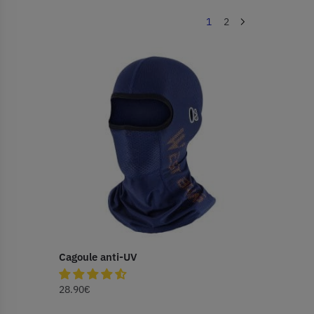
1
2
Cagoule anti-UV
28.90
€