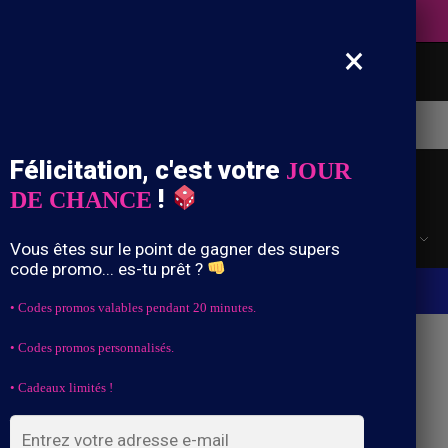
Expédition offerte de votre cagoule
×
che
Félicitation, c'est votre
JOUR
!
DE CHANCE
ports
Cagoule à Trous
Cagoule Couleurs & Styles
Vous êtes sur le point de gagner des supers
code promo... es-tu prêt ?
-10% dès 39,90€ d’achat avec le code “DRIP10”
• Codes promos valables pendant 20 minutes.
• Codes promos personnalisés.
ule vélo
• Cadeaux limités !