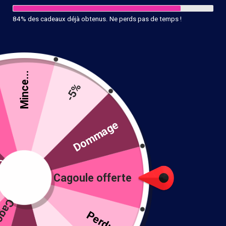
84% des cadeaux déjà obtenus. Ne perds pas de temps !
Mince...
-5%
Cagoule femme gris-foncé
té
Dommage
24.90
€
15 en stock
Cagoule offerte
!
Ajouter au panier
Perdu !