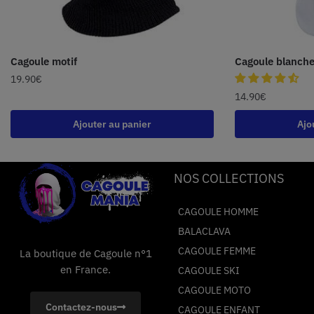
Cagoule motif
Cagoule blanche
19.90
€
14.90
€
Ajouter au panier
Ajo
NOS COLLECTIONS
CAGOULE HOMME
BALACLAVA
CAGOULE FEMME
La boutique de Cagoule n°1
en France.
CAGOULE SKI
CAGOULE MOTO
Contactez-nous
CAGOULE ENFANT