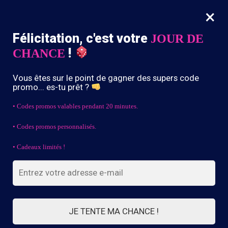
×
MENU
0
Félicitation, c'est votre
JOUR DE
-10% dès 39,90€ d’achat avec le code « DRIP10 »
!
CHANCE
Accueil
/
CAGOULE ANNÉE 80
/
Cagoule femme gris-foncé
Vous êtes sur le point de gagner des supers code
promo... es-tu prêt ?
• Codes promos valables pendant 20 minutes.
• Codes promos personnalisés.
• Cadeaux limités !
JE TENTE MA CHANCE !