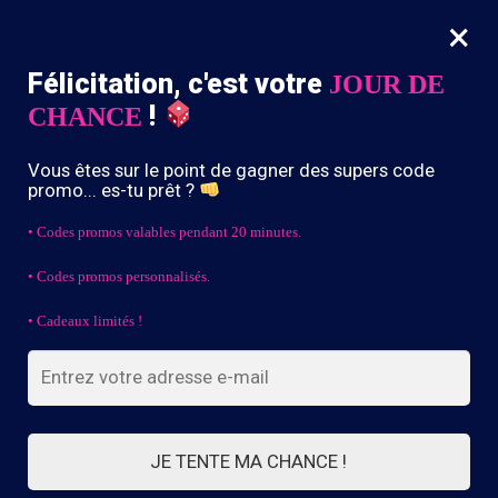
×
MENU
0
Félicitation, c'est votre
JOUR DE
-10% dès 39,90€ d’achat avec le code “DRIP10”
!
CHANCE
Accueil
/
CAGOULE 3 TROUS
/
Cagoule grise grand froid
Vous êtes sur le point de gagner des supers code
promo... es-tu prêt ?
• Codes promos valables pendant 20 minutes.
• Codes promos personnalisés.
• Cadeaux limités !
JE TENTE MA CHANCE !