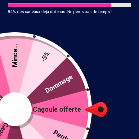
84% des cadeaux déjà obtenus. Ne perds pas de temps !
Mince...
-5%
Cagoule grise grand froid
té
Dommage
17.90
€
Cagoule offerte
30 en stock
!
Ajouter au panier
Perdu !