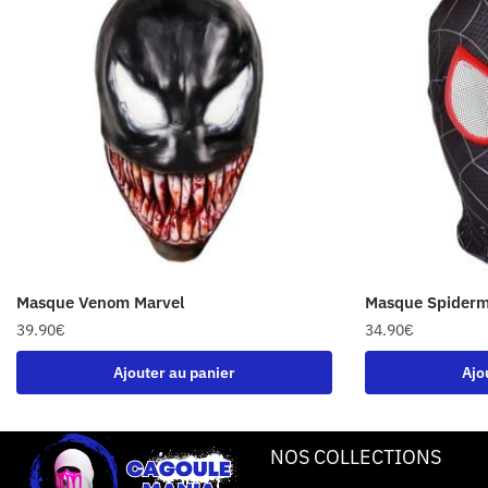
Masque Venom Marvel
Masque Spiderm
39.90
€
34.90
€
Ajouter au panier
Ajo
NOS COLLECTIONS