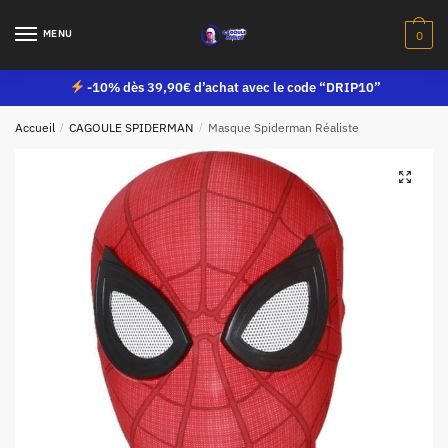
MENU
0
-10% dès 39,90€ d’achat avec le code “DRIP10”
Accueil
/
CAGOULE SPIDERMAN
/
Masque Spiderman Réaliste